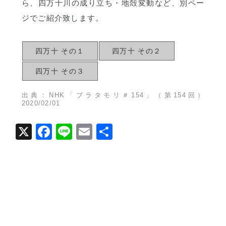
ら、四万十川の成り立ち・地殻変動など、別ペー
ジでご紹介致します。
四万十 その１
四万十 その２
四万十 その３
出典：NHK「ブラタモリ＃154」（第154回）
2020/02/01
X
Facebook
Line
Email
共
有