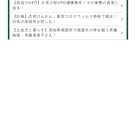
【高知でUFO】介良小型UFO捕獲事件！その衝撃の真実に
迫る！
【訃報】志村けんさん、新型コロナウィルス肺炎で逝去！
日本の全国民が悲しむ！
【土佐犬と暮らす】高知県南国市で保護犬の幸せ願う斉藤
牧場・斉藤喜美子さん！