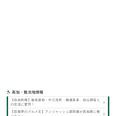
高知・観光地情報
【自由民権】板垣退助・中江兆民・楠瀬喜多、頭山満翁と
の交流に驚愕！
【芸能界のグルメ王】アンジャッシュ渡部建が高知家に殴