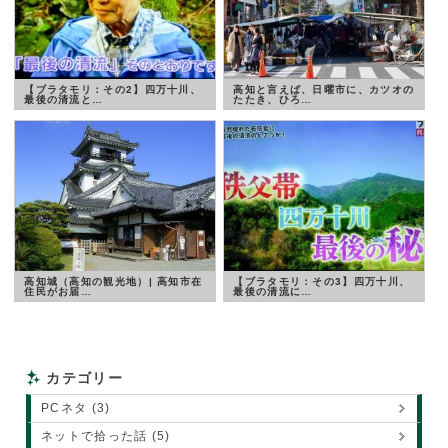
【ブラタモリ：その2】四万十川、
高知と言えば、日曜市に、カツオの
最後の清流と…
たたき、ひろ…
高知城（高知の観光地）| 高知市在
【ブラタモリ：その3】四万十川、
住民がお届…
最後の清流に…
カテゴリー
PCネタ (3)
ネットで拾った話 (5)