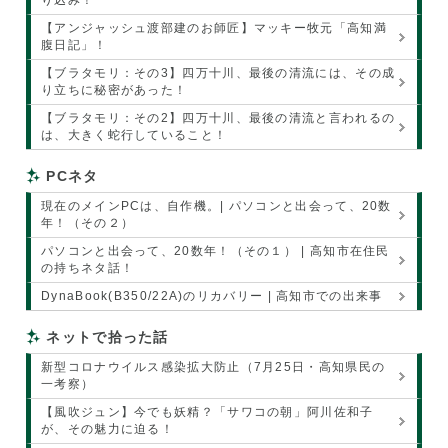
り込み！
【アンジャッシュ渡部建のお師匠】マッキー牧元「高知満
腹日記」！
【ブラタモリ：その3】四万十川、最後の清流には、その成
り立ちに秘密があった！
【ブラタモリ：その2】四万十川、最後の清流と言われるの
は、大きく蛇行していること！
PCネタ
現在のメインPCは、自作機。| パソコンと出会って、20数
年！（その２）
パソコンと出会って、20数年！（その１） | 高知市在住民
の持ちネタ話！
DynaBook(B350/22A)のリカバリー | 高知市での出来事
ネットで拾った話
新型コロナウイルス感染拡大防止（7月25日・高知県民の
一考察）
【風吹ジュン】今でも妖精？「サワコの朝」阿川佐和子
が、その魅力に迫る！