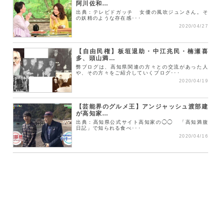
阿川佐和…
出典：テレビドガッチ 女優の風吹ジュンさん。そ
の妖精のような存在感･･･
2020/04/27
【自由民権】板垣退助・中江兆民・楠瀬喜
多、頭山満…
弊ブログは、高知県関連の方々との交流があった人
や、その方々をご紹介していくブログ･･･
2020/04/19
【芸能界のグルメ王】アンジャッシュ渡部建
が高知家…
出典：高知県公式サイト高知家の◯◯ 「高知満腹
日記」で知られる食べ･･･
2020/04/16